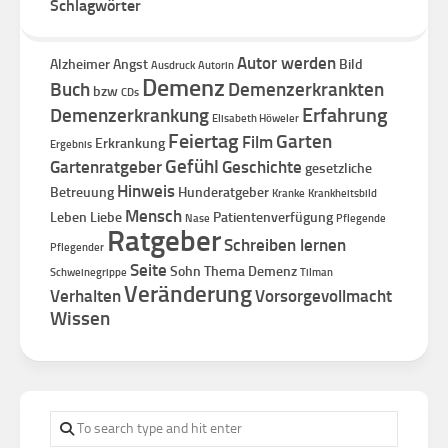
Schlagwörter
Autor werden
Alzheimer
Angst
Bild
Ausdruck
Autorin
Demenz
Buch
Demenzerkrankten
bzw
CDs
Erfahrung
Demenzerkrankung
Elisabeth Höweler
Feiertag
Garten
Film
Erkrankung
Ergebnis
Gefühl
Gartenratgeber
Geschichte
gesetzliche
Hinweis
Betreuung
Hunderatgeber
Kranke
Krankheitsbild
Mensch
Leben
Liebe
Patientenverfügung
Nase
Pflegende
Ratgeber
Schreiben lernen
Pflegender
Seite
Sohn
Thema Demenz
Schweinegrippe
Tilman
Veränderung
Verhalten
Vorsorgevollmacht
Wissen