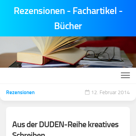
Skip
Rezensionen - Fachartikel -
to
content
Bücher
Rezensionen
12. Februar 2014
Aus der DUDEN-Reihe kreatives
Schreiben