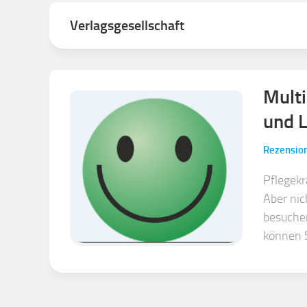
Bücher
&
Verlagsgesellschaft
Broschüren
Fachartikel
Informationsdienste
Multi
und L
Rezensio
Pflegekr
Aber nic
besuche
können S