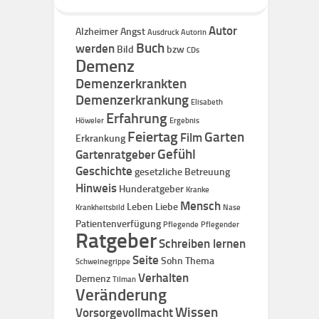
Autor
Alzheimer
Angst
Ausdruck
Autorin
Buch
werden
Bild
bzw
CDs
Demenz
Demenzerkrankten
Demenzerkrankung
Elisabeth
Erfahrung
Höweler
Ergebnis
Feiertag
Garten
Film
Erkrankung
Gefühl
Gartenratgeber
Geschichte
gesetzliche Betreuung
Hinweis
Hunderatgeber
Kranke
Mensch
Leben
Liebe
Krankheitsbild
Nase
Patientenverfügung
Pflegende
Pflegender
Ratgeber
Schreiben lernen
Seite
Sohn
Thema
Schweinegrippe
Verhalten
Demenz
Tilman
Veränderung
Wissen
Vorsorgevollmacht