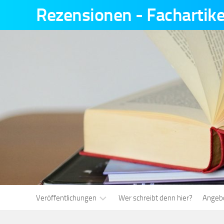
Skip
Rezensionen - Fachartike
to
content
Veröffentlichungen
Wer schreibt denn hier?
Angebo